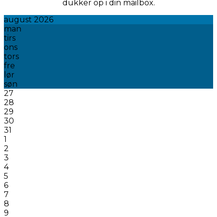
dukker op i din mailbox.
august 2026
man
tirs
ons
tors
fre
lør
søn
27
28
29
30
31
1
2
3
4
5
6
7
8
9