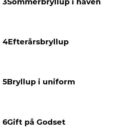
3
Sommerbryllup i haven
4
Efterårsbryllup
5
Bryllup i uniform
6
Gift på Godset