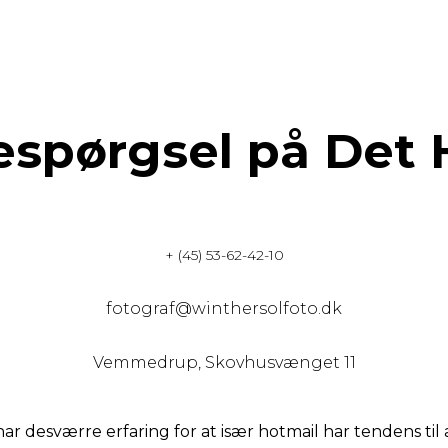
espørgsel på Det 
+ (45) 53-62-42-10
fotograf@winthersolfoto.dk
Vemmedrup, Skovhusvænget 11
 har desværre erfaring for at især hotmail har tendens ti