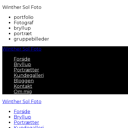
Winther Sol Foto
portfolio
Fotograf
bryllup
portræt
gruppebilleder
Winther Sol Foto
Forside
Bryllup
Portrætter
Kundegalleri
Bloggen
Kontakt
Om mig
Winther Sol Foto
Forside
Bryllup
Portrætter
Kundegalleri