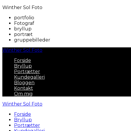
Winther Sol Foto
portfolio
Fotograf
bryllup
portræt
gruppebilleder
Winther Sol Foto
Forside
Bryllup
Portrætter
Kundegalleri
Bloggen
Kontakt
Om mig
Winther Sol Foto
Forside
Bryllup
Portrætter
Kundegalleri