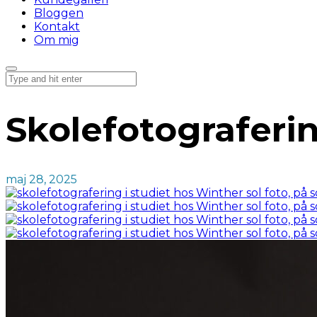
Bloggen
Kontakt
Om mig
Skolefotograferi
maj 28, 2025