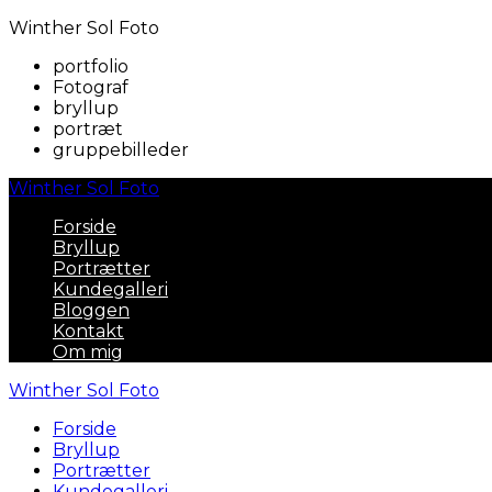
Winther Sol Foto
portfolio
Fotograf
bryllup
portræt
gruppebilleder
Winther Sol Foto
Forside
Bryllup
Portrætter
Kundegalleri
Bloggen
Kontakt
Om mig
Winther Sol Foto
Forside
Bryllup
Portrætter
Kundegalleri