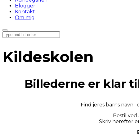
Bloggen
Kontakt
Om mig
Kildeskolen
Billederne er klar
Find jeres barns navn i
Bestil ved
Skriv herefter e