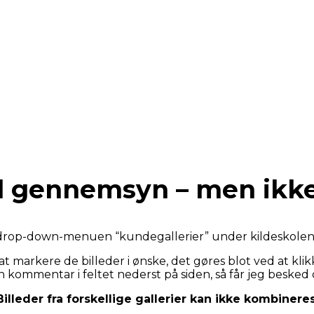
 til gennemsyn – men ikk
 drop-down-menuen “kundegallerier” under kildeskolen, 
 at markere de billeder i ønske, det gøres blot ved at kli
n kommentar i feltet nederst på siden, så får jeg besked o
Billeder fra forskellige gallerier kan ikke kombineres