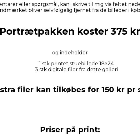
tarer eller spørgsmål, kan i skrive til mig via feltet nede
ndmærket bliver selvfølgelig fjernet fra de billeder i kø
Portrætpakken koster 375 k
og indeholder
1 stk printet stuebillede 18×24
3 stk digitale filer fra dette galleri
stra filer kan tilkøbes for 150 kr pr 
Priser på print: