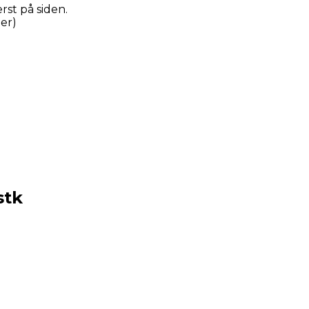
rst på siden.
ber)
r
stk