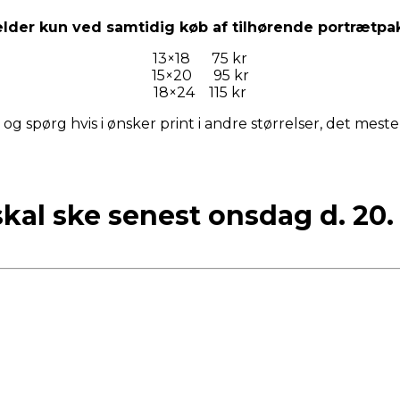
lder kun ved samtidig køb af tilhørende portrætpa
13×18 75 kr
15×20 95 kr
18×24 115 kr
 og spørg hvis i ønsker print i andre størrelser, det meste
 skal ske senest onsdag d. 20