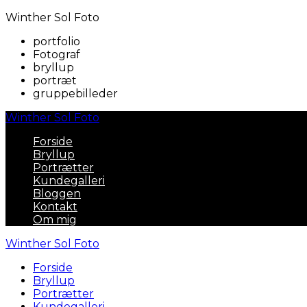
Winther Sol Foto
portfolio
Fotograf
bryllup
portræt
gruppebilleder
Winther Sol Foto
Forside
Bryllup
Portrætter
Kundegalleri
Bloggen
Kontakt
Om mig
Winther Sol Foto
Forside
Bryllup
Portrætter
Kundegalleri