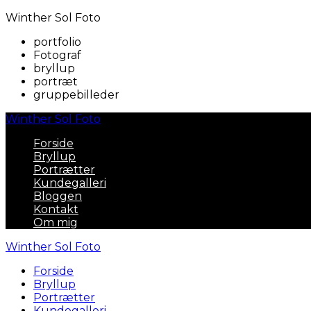
Winther Sol Foto
portfolio
Fotograf
bryllup
portræt
gruppebilleder
Winther Sol Foto
Forside
Bryllup
Portrætter
Kundegalleri
Bloggen
Kontakt
Om mig
Winther Sol Foto
Forside
Bryllup
Portrætter
Kundegalleri