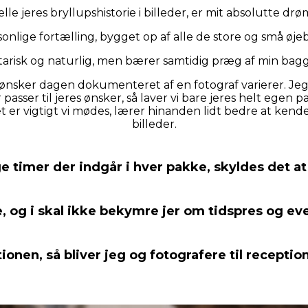
ælle jeres bryllupshistorie i billeder, er mit absolutte dr
rsonlige fortælling, bygget op af alle de store og små øje
tarisk og naturlig, men bærer samtidig præg af min ba
 ønsker dagen dokumenteret af en fotograf varierer. Jeg 
r passer til jeres ønsker, så laver vi bare jeres helt eg
er vigtigt vi mødes, lærer hinanden lidt bedre at kende,
billeder.
 timer der indgår i hver pakke, skyldes det at l
, og i skal ikke bekymre jer om tidspres og eve
ptionen, så bliver jeg og fotografere til recepti